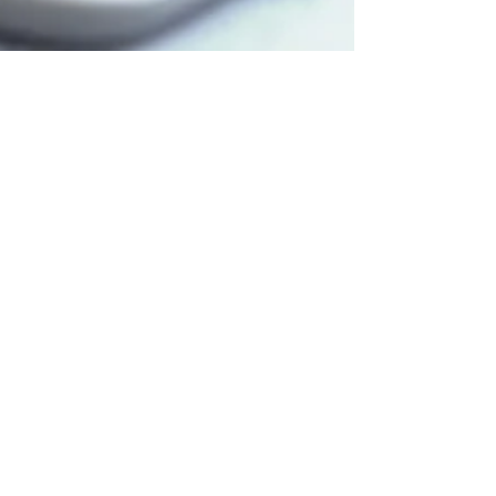
ajorpeme
4 de jun. de 2020
2 min de leitura
Gestão financeira para
MPEs em tempos de
coronavírus
Uma gestão financeira eficaz é essencial