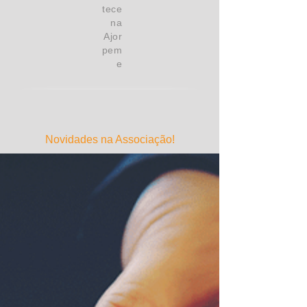
tece
na
Ajor
pem
e
Novidades na Associação!