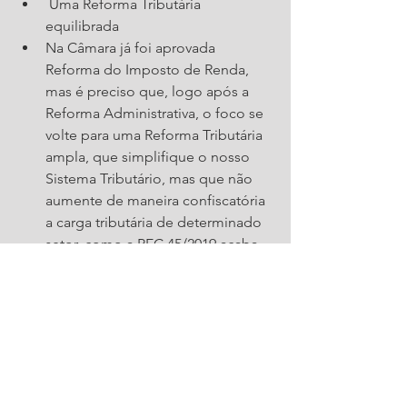
 Uma Reforma Tributária 
equilibrada
Na Câmara já foi aprovada 
Reforma do Imposto de Renda, 
mas é preciso que, logo após a 
Reforma Administrativa, o foco se 
volte para uma Reforma Tributária 
ampla, que simplifique o nosso 
Sistema Tributário, mas que não 
aumente de maneira confiscatória 
a carga tributária de determinado 
setor, como a PEC 45/2019 acaba 
por fazer com o setor de serviços. 
Acreditamos que o norte para um 
sistema tributário mais simples é 
massificar os conceitos que já 
existem no regime do Simples 
Nacional, uma vez que, por mais 
que haja problemas neste regime, 