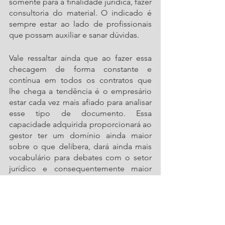
somente para a finalidade jurídica, fazer 
consultoria do material. O indicado é 
sempre estar ao lado de profissionais 
que possam auxiliar e sanar dúvidas. 
Vale ressaltar ainda que ao fazer essa 
checagem de forma constante e 
contínua em todos os contratos que 
lhe chega a tendência é o empresário 
estar cada vez mais afiado para analisar 
esse tipo de documento. Essa 
capacidade adquirida proporcionará ao 
gestor ter um domínio ainda maior 
sobre o que delibera, dará ainda mais 
vocabulário para debates com o setor 
jurídico e consequentemente maior 
autonomia nas decisões. 
A empresa que se esmera na 
elaboração de contratos bem 
redigidos, revisados, dentro das 