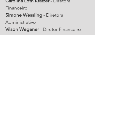
Carolina Loth Kratzer
 - Diretora 
Financeiro
Simone Wessling
 - Diretora 
Administrativo
Vilson Wegener
 - Diretor Financeiro 
Adjunto
CONSELHO FISCAL INSTITUTO 
AJORPEME
Ana Cláudia Kochella
 - Conselheira 
Titular
Tahina Kupas
 - Conselheira Titular
Valdecir Valcanaia
 - Conselheiro Titular
Ronny Mauricio Janssens
 - Conselheiro 
Suplente
Michele da Silva Linhares
 - Conselheira 
Suplente
Ricardo Faquini
 - Conselheiro Suplente