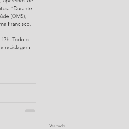
, aparelhos de 
itos. “Durante 
aúde (OMS), 
rma Francisco.
 17h. Todo o 
 e reciclagem 
Ver tudo