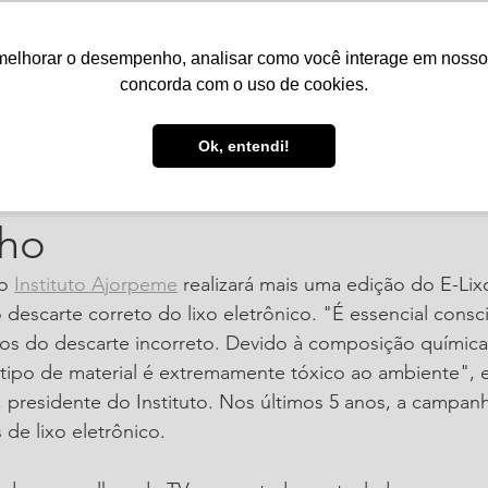
melhorar o desempenho, analisar como você interage em nosso sit
Serviços
Notícias
Agenda
Núcleos
concorda com o uso de cookies.
. de 2020
1 min de leitura
Ok, entendi!
o Ajorpeme promove E-Lixo
nho
o 
Instituto Ajorpeme
 realizará mais uma edição do E-Lix
descarte correto do lixo eletrônico. "É essencial consci
os do descarte incorreto. Devido à composição química
tipo de material é extremamente tóxico ao ambiente", e
 presidente do Instituto. Nos últimos 5 anos, a campan
de lixo eletrônico. 