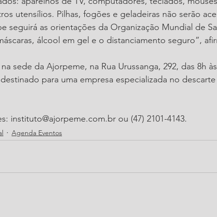
ados: aparelhos de TV, computadores, teclados, mouses
tros utensílios. Pilhas, fogões e geladeiras não serão ace
ipe seguirá as orientações da Organização Mundial de S
máscaras, álcool em gel e o distanciamento seguro”, afi
 na sede da Ajorpeme, na Rua Urussanga, 292, das 8h às
á destinado para uma empresa especializada no descarte
s: instituto@ajorpeme.com.br ou (47) 2101-4143.
l
Agenda Eventos