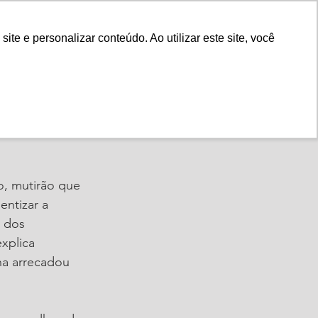
Fale Conosco
e e personalizar conteúdo. Ao utilizar este site, você
Instituto
Nossa História
 no dia
o, mutirão que 
entizar a 
 dos 
xplica 
ha arrecadou 