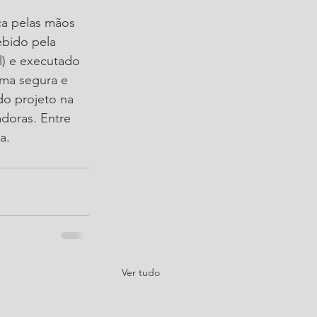
ca pelas mãos 
bido pela 
l) e executado 
rma segura e 
o projeto na 
doras. Entre 
a. 
Ver tudo