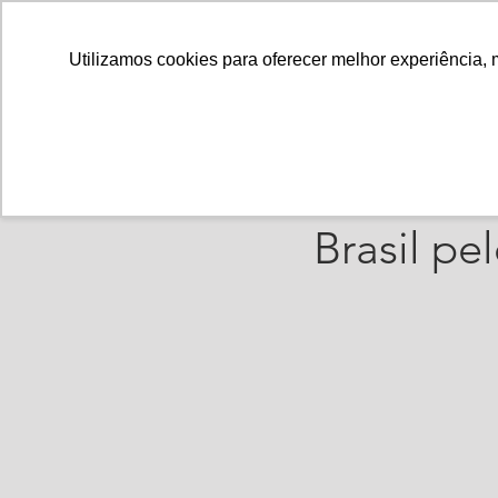
Utilizamos cookies para oferecer melhor experiência, 
PolianaSantos
6 de
Ajorpem
Brasil p