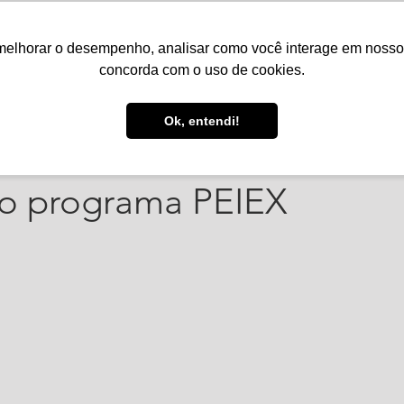
melhorar o desempenho, analisar como você interage em nosso sit
Serviços
Notícias
Agenda
Núcleos
concorda com o uso de cookies.
 dez. de 2023
1 min de leitura
Ok, entendi!
e recebe homenagem da 
elo programa PEIEX