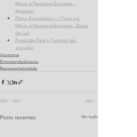
Micro e Pequena Empresa - 
Araquari
Plano Econômico — Foco na 
Micro e Pequena Empresa - Barra 
do Sul
Proposta Para o Turismo de 
Joinville
Ajorpeme
Empreendedorismo
Representatividade
Ver tudo
Posts recentes