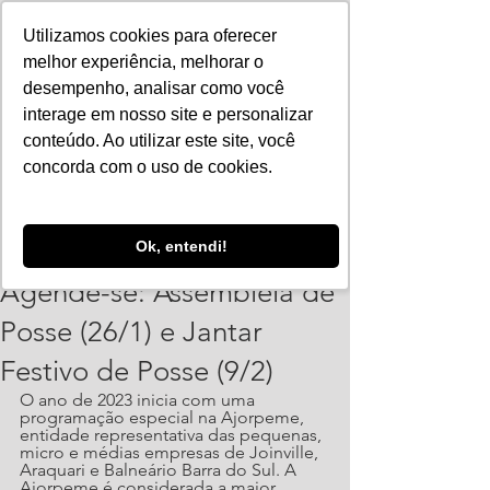
Utilizamos cookies para oferecer
melhor experiência, melhorar o
desempenho, analisar como você
interage em nosso site e personalizar
conteúdo. Ao utilizar este site, você
concorda com o uso de cookies.
ajorpeme
Ok, entendi!
10 de jan. de 2023
2 min de leitura
Agende-se: Assembleia de
Posse (26/1) e Jantar
Festivo de Posse (9/2)
O ano de 2023 inicia com uma 
programação especial na Ajorpeme, 
entidade representativa das pequenas, 
micro e médias empresas de Joinville, 
Araquari e Balneário Barra do Sul. A 
Ajorpeme é considerada a maior 