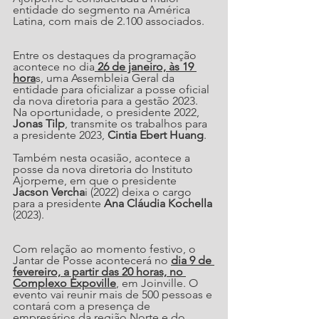
entidade do segmento na América 
Latina, com mais de 2.100 associados.
Entre os destaques da programação 
acontece no dia
 26 de janeiro, às 19 
hora
s, uma Assembleia Geral da 
entidade para oficializar a posse oficial 
da nova diretoria para a gestão 2023. 
Na oportunidade, o presidente 2022, 
Jonas Tilp
, transmite os trabalhos para 
a presidente 2023, 
Cintia Ebert Huang
. 
Também nesta ocasião, acontece a 
posse da nova diretoria do Instituto 
Ajorpeme, em que o presidente 
Jacson Vercha
i (2022) deixa o cargo 
para a presidente 
Ana Cláudia Kochella 
(2023).
Com relação ao momento festivo, o 
Jantar de Posse acontecerá no 
dia 9 de 
fevereiro, a partir das 20 horas, no 
Complexo Expoville
, em Joinville. O 
evento vai reunir mais de 500 pessoas e 
contará com a presença de 
empresários da região Norte e do 