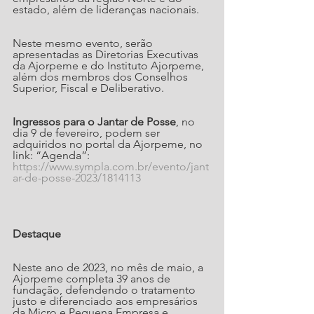
estado, além de lideranças nacionais. 
Neste mesmo evento, serão 
apresentadas as Diretorias Executivas 
da Ajorpeme e do Instituto Ajorpeme, 
além dos membros dos Conselhos 
Superior, Fiscal e Deliberativo.
Ingressos para o Jantar de Posse
, no 
dia 9 de fevereiro, podem ser 
adquiridos no portal da Ajorpeme, no 
link: “Agenda”: 
https://www.sympla.com.br/evento/jant
ar-de-posse-2023/1814113
Destaque
Neste ano de 2023, no mês de maio, a 
Ajorpeme completa 39 anos de 
fundação, defendendo o tratamento 
justo e diferenciado aos empresários 
da Micro e Pequena Empresa e 