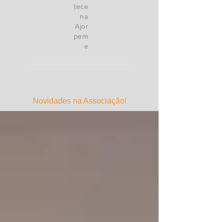
tece
na
Ajor
pem
e
Novidades na Associação!