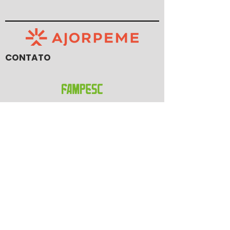
CONTATO
R. Urussanga, 292 - Bucarein
Joinville, SC -
89202-400
47 2101 4100
ajorpeme@ajorpeme.com.br
© 2023 por Ajorpeme