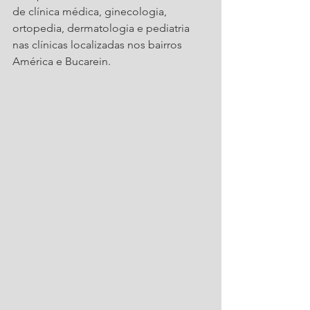
de clínica médica, ginecologia, 
ortopedia, dermatologia e pediatria 
nas clínicas localizadas nos bairros 
América e Bucarein.