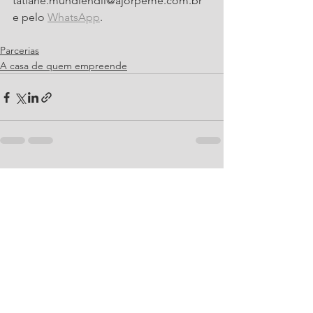
tatiane.mundiendil@ajorpeme.com.br 
e pelo 
WhatsApp
. 
Parcerias
A casa de quem empreende
Ver tudo
Posts recentes