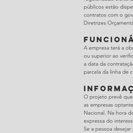
públicos estão dispe
contratos com o gove
Diretrizes Orçamentá
Funcion
A empresa terá a ob
ou superior ao verif
a data da contrataçã
parcela da linha de c
Informa
O projeto prevê que
as empresas optantes
Nacional. Na hora d
expressa do interes
Se a pessoa desejar 