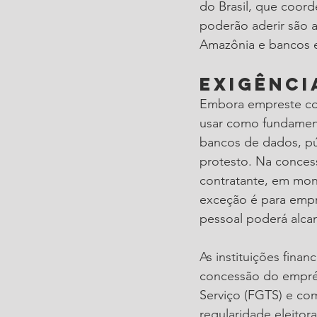
do Brasil, que coor
poderão aderir são 
Amazônia e bancos e
Exigênci
Embora empreste com
usar como fundament
bancos de dados, púb
protesto. Na conces
contratante, em mon
exceção é para empr
pessoal poderá alcan
As instituições finan
concessão do empré
Serviço (FGTS) e com
regularidade eleitor