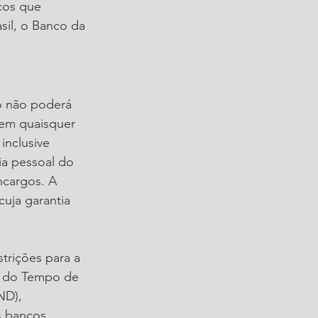
cos que 
il, o Banco da 
o não poderá 
em quaisquer 
inclusive 
a pessoal do 
ncargos. A 
uja garantia 
strições para a 
a do Tempo de 
ND), 
s bancos 