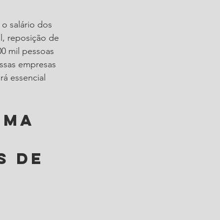
o salário dos 
l, reposição de 
00 mil pessoas 
ssas empresas 
á essencial 
ama 
s de 