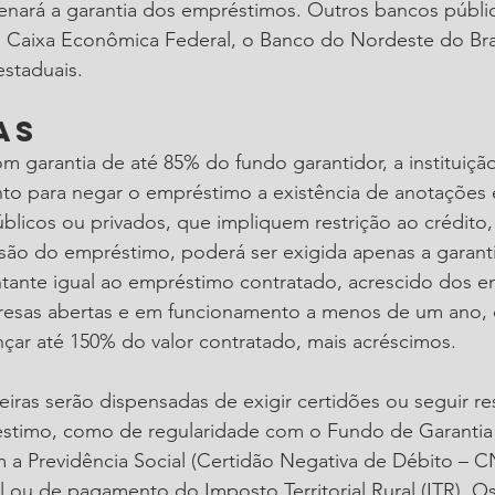
denará a garantia dos empréstimos. Outros bancos públi
a Caixa Econômica Federal, o Banco do Nordeste do Bras
staduais.
as
 garantia de até 85% do fundo garantidor, a instituiçã
o para negar o empréstimo a existência de anotações 
licos ou privados, que impliquem restrição ao crédito, 
são do empréstimo, poderá ser exigida apenas a garanti
tante igual ao empréstimo contratado, acrescido dos e
esas abertas e em funcionamento a menos de um ano, c
çar até 150% do valor contratado, mais acréscimos.
ceiras serão dispensadas de exigir certidões ou seguir re
stimo, como de regularidade com o Fundo de Garanti
 a Previdência Social (Certidão Negativa de Débito – C
al ou de pagamento do Imposto Territorial Rural (ITR). O