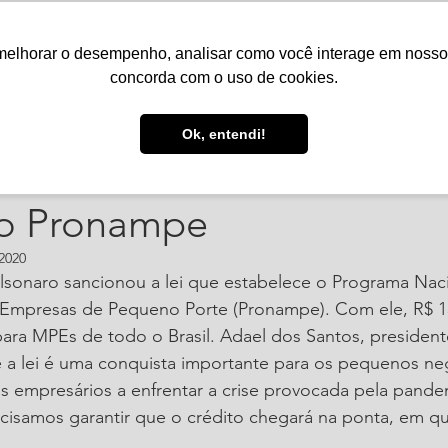
melhorar o desempenho, analisar como você interage em nosso sit
Serviços
Notícias
Agenda
Núcleos
concorda com o uso de cookies.
i. de 2020
3 min de leitura
Ok, entendi!
 orienta empresários sob
do Pronampe
2020
olsonaro sancionou a lei que estabelece o Programa Nac
Empresas de Pequeno Porte (Pronampe). Com ele, R$ 15
para MPEs de todo o Brasil. Adael dos Santos, president
e a lei é uma conquista importante para os pequenos ne
s empresários a enfrentar a crise provocada pela pande
ecisamos garantir que o crédito chegará na ponta, em q