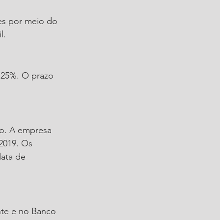
es por meio do 
l. 
,25%. O prazo 
no. A empresa 
2019. Os 
ata de 
te e no Banco 