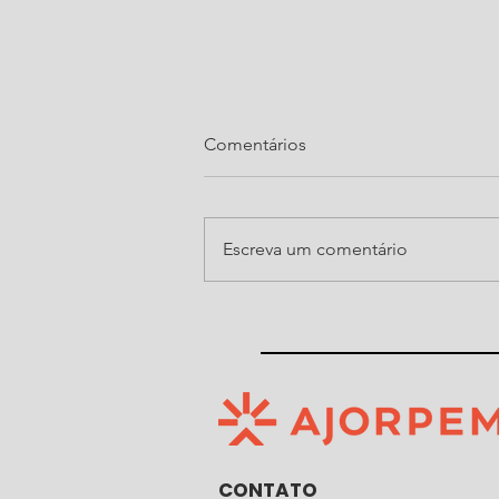
Comentários
Escreva um comentário
Ajorpeme organiza, pelo
quarto ano consecutivo, noite
do Show de Prêmios da Festa
do Senhor Bom Jesus de
Araquari
CONTATO