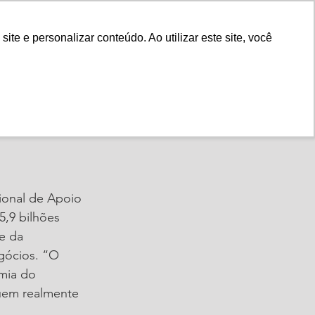
Fale Conosco
e e personalizar conteúdo. Ao utilizar este site, você
Instituto
Nossa História
re
ional de Apoio 
,9 bilhões 
e da 
gócios. “O 
mia do 
uem realmente 