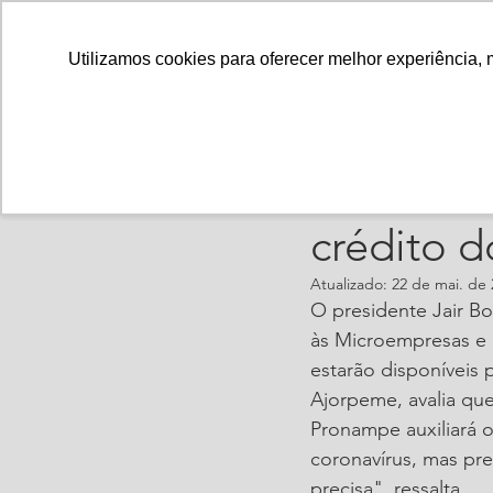
Utilizamos cookies para oferecer melhor experiência, 
ajorpeme
21 de ma
Ajorpeme
crédito 
Atualizado:
22 de mai. de 
O presidente Jair B
às Microempresas e 
estarão disponíveis 
Ajorpeme, avalia qu
Pronampe auxiliará o
coronavírus, mas pr
precisa", ressalta.