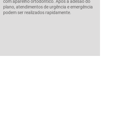
com aparelho ortodôntico. Após a adesão do
plano, atendimentos de urgência e emergência
podem ser realizados rapidamente.
saiba mais sobre o
Flex Odonto!
Clique e entre em contato!
CONTATO