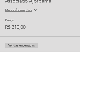
Associado Ajorpeme
Mais informações
Preço
R$ 310,00
Vendas encerradas
Tipo de ingresso
Não Associado Ajorpeme
Mais informações
Preço
R$ 370,00