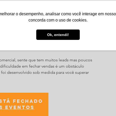
melhorar o desempenho, analisar como você interage em nosso sit
Serviços
Notícias
Agenda
Núcleos
concorda com o uso de cookies.
Ok, entendi!
 de Vendas
 comercial, sente que tem muitos leads mas poucos
dificuldade em fechar vendas é um obstáculo
 foi desenvolvido sob medida para você superar
está fechado
s eventos