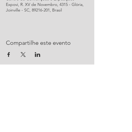
Expovi, R. XV de Novembro, 4315 - Glória,
Joinville - SC, 89216-201, Brasil
Compartilhe este evento
CONTATO
R. Urussanga, 292 - Bucarein
Joinville, SC -
89202-400