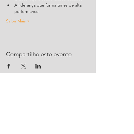
A liderança que forma times de alta 
performance
Saiba Mais >
Compartilhe este evento
CONTATO