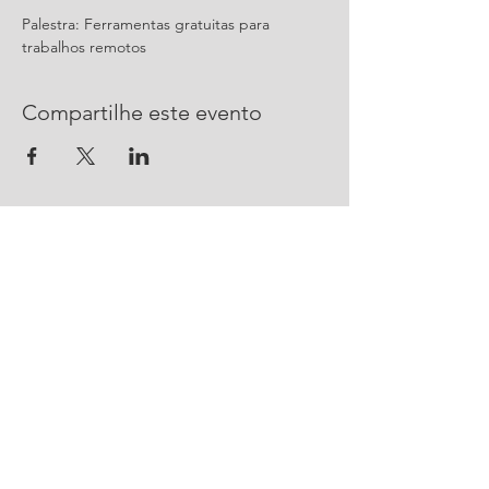
Palestra: Ferramentas gratuitas para 
trabalhos remotos
Compartilhe este evento
CONTATO
R. Urussanga, 292 - Bucarein
Joinville, SC -
89202-400
47 2101 4100
ajorpeme@ajorpeme.com.br