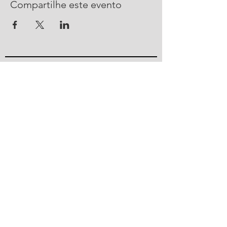
Compartilhe este evento
CONTATO
R. Urussanga, 292 - Bucarein
Joinville, SC -
89202-400
47 2101 4100
ajorpeme@ajorpeme.com.br
© 2023 por Ajorpeme