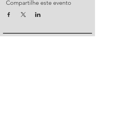
Compartilhe este evento
CONTATO
R. Urussanga, 292 - Bucarein
Joinville, SC -
89202-400
47 2101 4100
ajorpeme@ajorpeme.com.br
© 2023 por Ajorpeme