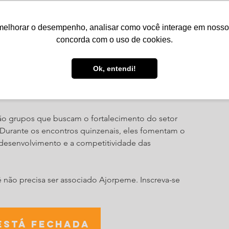
melhorar o desempenho, analisar como você interage em nosso sit
Serviços
Notícias
Agenda
Núcleos
concorda com o uso de cookies.
Ok, entendi!
cleo Gestão e Pessoas
o grupos que buscam o fortalecimento do setor
. Durante os encontros quinzenais, eles fomentam o
esenvolvimento e a competitividade das
cê não precisa ser associado Ajorpeme. Inscreva-se
está fechada