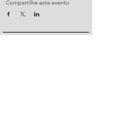
Compartilhe este evento
CONTATO
R. Urussanga, 292 - Bucarein
Joinville, SC -
89202-400
47 2101 4100
ajorpeme@ajorpeme.com.br
© 2023 por Ajorpeme