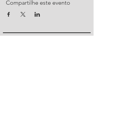
Compartilhe este evento
CONTATO
R. Urussanga, 292 - Bucarein
Joinville, SC -
89202-400
47 2101 4100
ajorpeme@ajorpeme.com.br
© 2023 por Ajorpeme