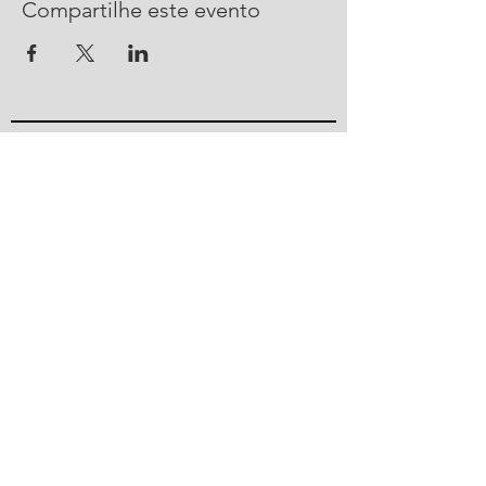
Compartilhe este evento
CONTATO
R. Urussanga, 292 - Bucarein
Joinville, SC -
89202-400
47 2101 4100
ajorpeme@ajorpeme.com.br
© 2023 por Ajorpeme