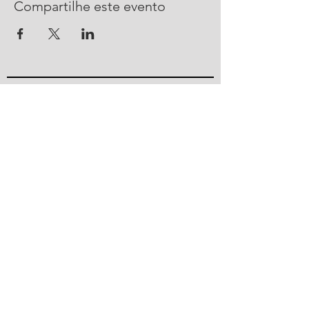
Compartilhe este evento
CONTATO
R. Urussanga, 292 - Bucarein
Joinville, SC -
89202-400
47 2101 4100
ajorpeme@ajorpeme.com.br
© 2023 por Ajorpeme