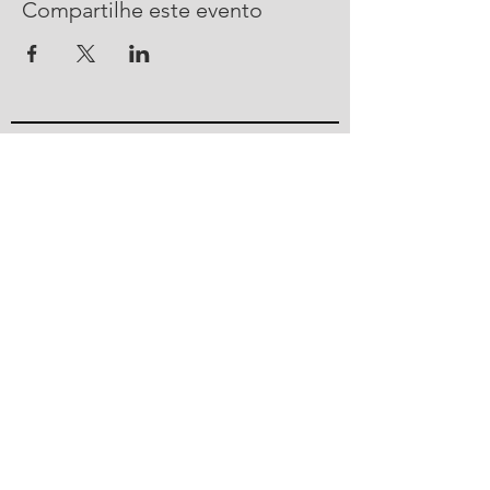
Compartilhe este evento
CONTATO
R. Urussanga, 292 - Bucarein
Joinville, SC -
89202-400
47 2101 4100
ajorpeme@ajorpeme.com.br
© 2023 por Ajorpeme