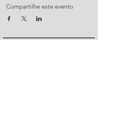
Compartilhe este evento
CONTATO
R. Urussanga, 292 - Bucarein
Joinville, SC -
89202-400
47 2101 4100
ajorpeme@ajorpeme.com.br
© 2023 por Ajorpeme