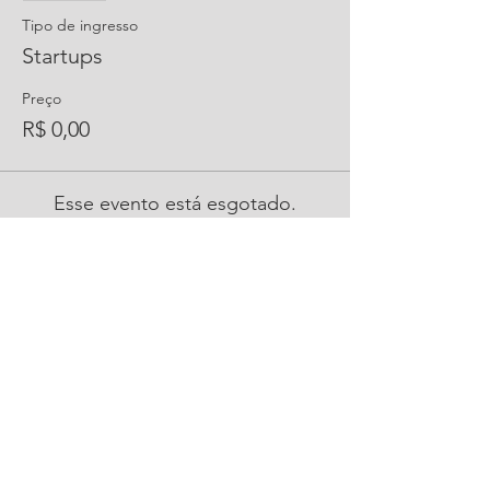
Tipo de ingresso
Startups
Preço
R$ 0,00
Esse evento está esgotado.
Compartilhe este evento