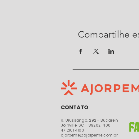
Compartilhe e
CONTATO
R. Urussanga, 292 - Bucarein
Joinville, SC - 89202-400​​
47 2101 4100
ajorpeme@ajorpeme.com.br