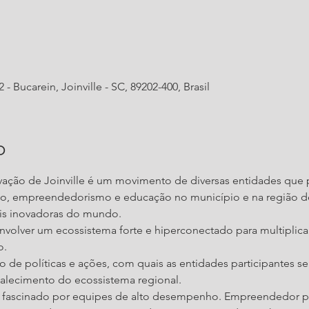
- Bucarein, Joinville - SC, 89202-400, Brasil
o
ovação de Joinville é um movimento de diversas entidades qu
ção, empreendedorismo e educação no município e na região d
ais inovadoras do mundo.
volver um ecossistema forte e hiperconectado para multiplicar,
o.
 de políticas e ações, com quais as entidades participantes
talecimento do ecossistema regional.
é fascinado por equipes de alto desempenho. Empreendedor pe