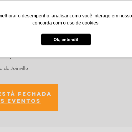
melhorar o desempenho, analisar como você interage em nosso sit
Serviços
Notícias
Agenda
Núcleos
concorda com o uso de cookies.
Ok, entendi!
rtup
o de Joinville
está fechada
s eventos