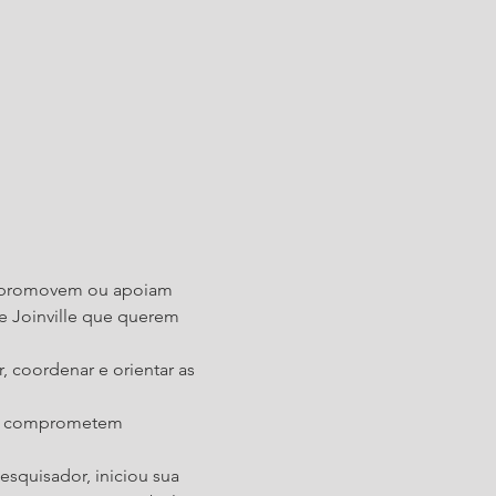
e promovem ou apoiam 
e Joinville que querem 
 coordenar e orientar as 
 se comprometem 
squisador, iniciou sua 