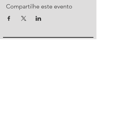
Compartilhe este evento
CONTATO
R. Urussanga, 292 - Bucarein
Joinville, SC -
89202-400
47 2101 4100
ajorpeme@ajorpeme.com.br
© 2023 por Ajorpeme