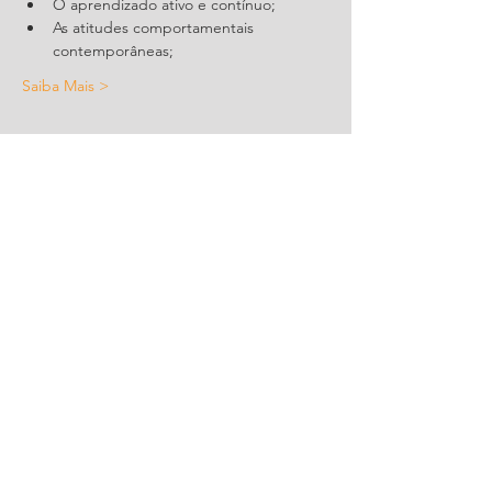
O aprendizado ativo e contínuo;
As atitudes comportamentais 
contemporâneas;
Saiba Mais >
Compartilhe este evento
CONTATO