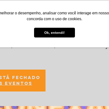
melhorar o desempenho, analisar como você interage em nosso sit
Serviços
Notícias
Agenda
Núcleos
concorda com o uso de cookies.
Ok, entendi!
as (Escutatória) - Conexão 
está fechado
s eventos