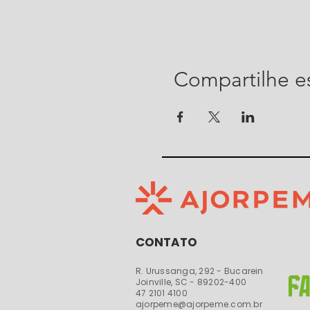
Compartilhe e
CONTATO
R. Urussanga, 292 - Bucarein
Joinville, SC - 89202-400​​
47 2101 4100
ajorpeme@ajorpeme.com.br