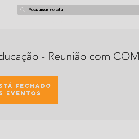
Serviços
Notícias
Agenda
Núcleos
Educação - Reunião com CO
está fechado
s eventos