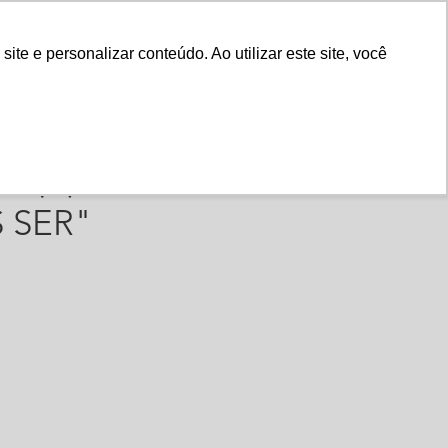
Fale Conosco
e e personalizar conteúdo. Ao utilizar este site, você
Instituto
Nossa História
LHO(A) QUE
 SER"