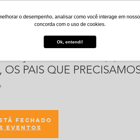
melhorar o desempenho, analisar como você interage em nosso sit
Serviços
Notícias
Agenda
Núcleos
concorda com o uso de cookies.
Ok, entendi!
ducação - Palestra "O(A) FI
 OS PAIS QUE PRECISAMOS
s
está fechado
s eventos