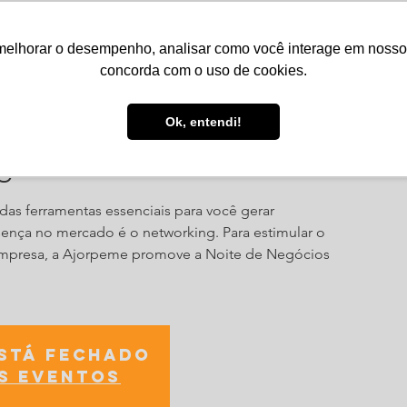
melhorar o desempenho, analisar como você interage em nosso sit
Serviços
Notícias
Agenda
Núcleos
concorda com o uso de cookies.
Ok, entendi!
ócios - Balneário Barra do S
s ferramentas essenciais para você gerar
ença no mercado é o networking. Para estimular o
empresa, a Ajorpeme promove a Noite de Negócios
está fechado
s eventos