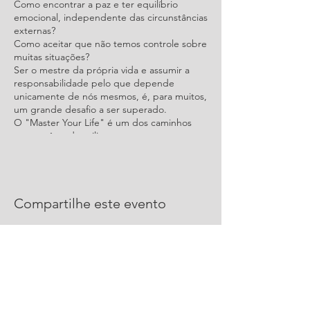
Como encontrar a paz e ter equilíbrio
emocional, independente das circunstâncias
externas?
Como aceitar que não temos controle sobre
muitas situações?
Ser o mestre da própria vida e assumir a
responsabilidade pelo que depende
unicamente de nós mesmos, é, para muitos,
um grande desafio a ser superado.
O "Master Your Life" é um dos caminhos
que você pode utilizar para encontrar as
preciosas respostas dessas perguntas.
TÓPICOS:
Compartilhe este evento
- Fundamento estoico;
- Gestão da energia pessoal;
- Gestão dos pensamentos e convicções;
- Estratégias para mudança de hábitos;
- A fórmula da felicidade.
Data:
01 de junho 2022
Horário:
19h às 22hs