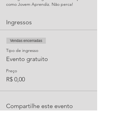
como Jovem Aprendiz. Não perca!
Ingressos
Vendas encerradas
Tipo de ingresso
Evento gratuito
Preço
R$ 0,00
Compartilhe este evento