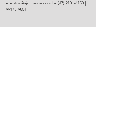
eventos@ajorpeme.com.br (47) 2101-4150 | 
99175-9804
Compartilhe este evento
CONTATO
R. Urussanga, 292 - Bucarein
Joinville, SC -
89202-400