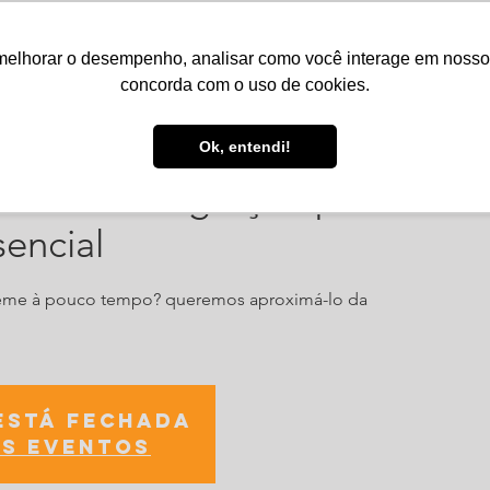
melhorar o desempenho, analisar como você interage em nosso sit
Serviços
Notícias
Agenda
Núcleos
concorda com o uso de cookies.
Ok, entendi!
ento de Integração para Novo
sencial
peme à pouco tempo? queremos aproximá-lo da
está fechada
s eventos