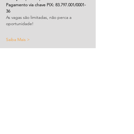
Pagamento via chave PIX: 83.797.001/0001-
36
As vagas são limitadas, não perca a 
oportunidade! 
Saiba Mais >
Compartilhe este evento
CONTATO