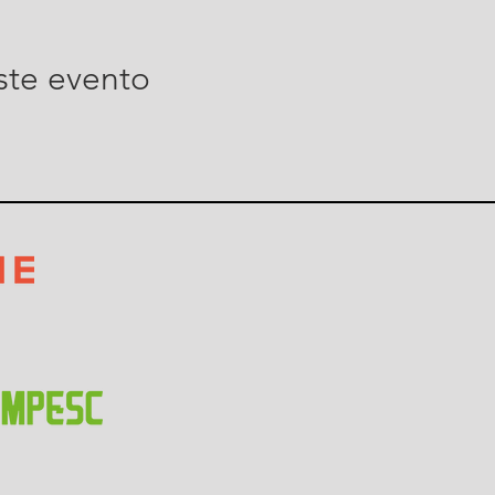
ste evento
E:
 por Telefone;
nsumidor.
ial com abordagem de situações práticas do setor de Crédit
presencial será fornecida Tutoria GRATUITA (via Internet) por 3
do. O retorno às consultas será apresentado com um máximo d