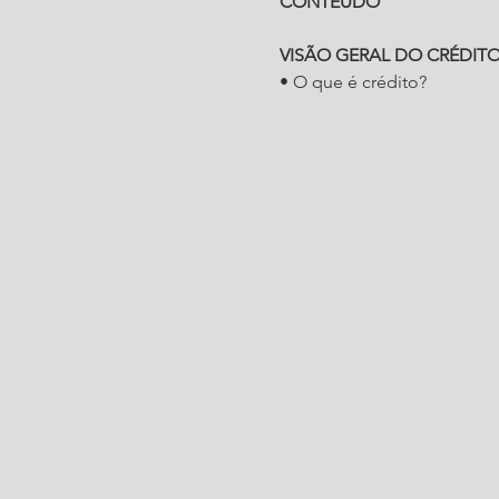
CONTEÚDO
VISÃO GERAL DO CRÉDIT
• O que é crédito?
• Riscos e Incertezas;
• A influência do mercado;
CADASTRO:
• O que é o Cadastro?
• Importância de um bom c
• Atividades do cadastro;
• Ficha Cadastral PJ e PF;
• LGPD – Lei Geral da Pro
• Políticas para o setor;
CRÉDITO:
•O que é o Crédito?
• Importância de um bom c
• Atividades do crédito;