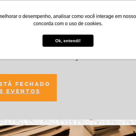
melhorar o desempenho, analisar como você interage em nosso sit
Serviços
Notícias
Agenda
Núcleos
concorda com o uso de cookies.
Ok, entendi!
rédito e Cobrança
está fechado
s eventos