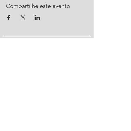
Compartilhe este evento
CONTATO
R. Urussanga, 292 - Bucarein
Joinville, SC -
89202-400
47 2101 4100
ajorpeme@ajorpeme.com.br
© 2023 por Ajorpeme