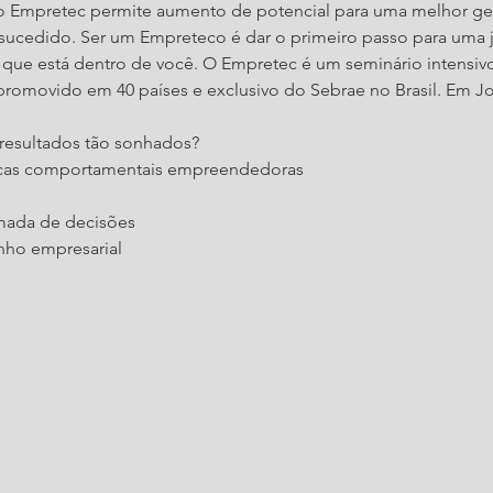
 o Empretec permite aumento de potencial para uma melhor ge
cedido. Ser um Empreteco é dar o primeiro passo para uma j
ue está dentro de você. O Empretec é um seminário intensivo
omovido em 40 países e exclusivo do Sebrae no Brasil. Em Join
 resultados tão sonhados?
ticas comportamentais empreendedoras
mada de decisões
ho empresarial