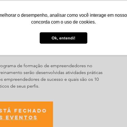
melhorar o desempenho, analisar como você interage em nosso sit
Serviços
Notícias
Agenda
Núcleos
concorda com o uso de cookies.
Ok, entendi!
26
 programa de formação de empreendedores no
reinamento serão desenvolvidas atividades práticas
 empreendedores de sucesso e quais são os 10
cos de seus perfis.
está fechado
s eventos