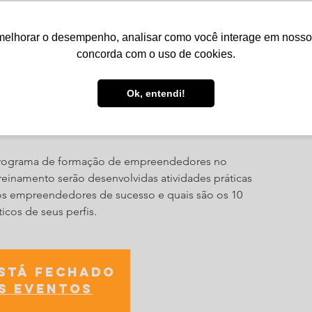
melhorar o desempenho, analisar como você interage em nosso sit
Serviços
Notícias
Agenda
Núcleos
concorda com o uso de cookies.
Ok, entendi!
24
 programa de formação de empreendedores no
reinamento serão desenvolvidas atividades práticas
 empreendedores de sucesso e quais são os 10
cos de seus perfis.
está fechado
s eventos