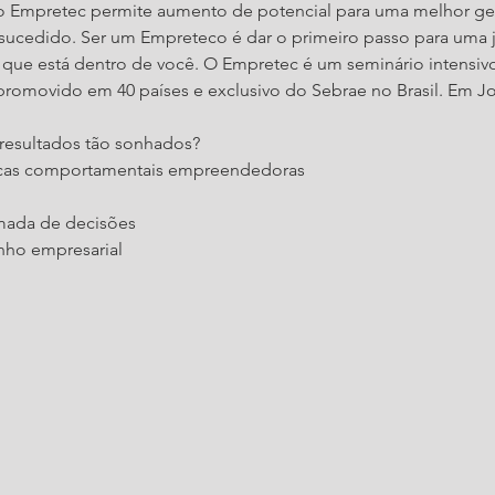
 o Empretec permite aumento de potencial para uma melhor ge
cedido. Ser um Empreteco é dar o primeiro passo para uma j
ue está dentro de você. O Empretec é um seminário intensivo
omovido em 40 países e exclusivo do Sebrae no Brasil. Em Join
 resultados tão sonhados?
ticas comportamentais empreendedoras
mada de decisões
ho empresarial