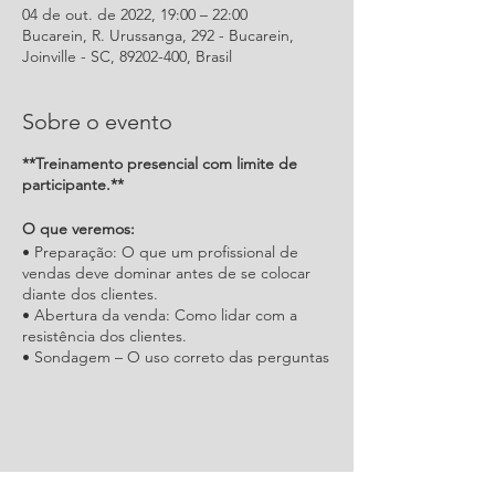
04 de out. de 2022, 19:00 – 22:00
Bucarein, R. Urussanga, 292 - Bucarein,
Joinville - SC, 89202-400, Brasil
Sobre o evento
**Treinamento presencial com limite de
participante.**
O que veremos:
• Preparação: O que um profissional de
vendas deve dominar antes de se colocar
diante dos clientes.
• Abertura da venda: Como lidar com a
resistência dos clientes.
• Sondagem – O uso correto das perguntas
abertas e fechadas e alternativas.
• Demonstrações - como torná-las mais
claras, objetivas e eficazes.
• Guia para contornar objeções do cliente.
• Agregando valor a venda através dos
Compartilhe este evento
adicionais