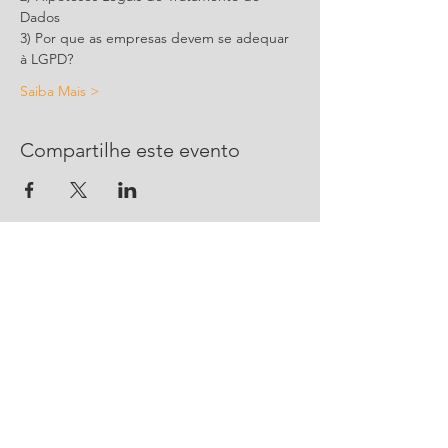
Dados
3) Por que as empresas devem se adequar 
à LGPD?
Saiba Mais >
Compartilhe este evento
CONTATO
R. Urussanga, 292 - Bucarein