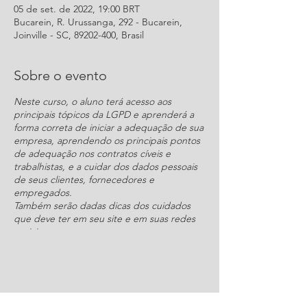
05 de set. de 2022, 19:00 BRT
Bucarein, R. Urussanga, 292 - Bucarein,
Joinville - SC, 89202-400, Brasil
Sobre o evento
Neste curso, o aluno terá acesso aos
principais tópicos da LGPD e aprenderá a
forma correta de iniciar a adequação de sua
empresa, aprendendo os principais pontos
de adequação nos contratos cíveis e
trabalhistas, e a cuidar dos dados pessoais
de seus clientes, fornecedores e
empregados.
Também serão dadas dicas dos cuidados
que deve ter em seu site e em suas redes
sociais.
Neste curso está incluso material, como
modelos de aditivo a contrato de trabalho,
termo de consentimento, modelo de
documento de descarte, entre outros
importantes para a adequação de qualquer
Compartilhe este evento