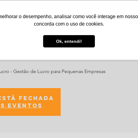
melhorar o desempenho, analisar como você interage em nosso sit
Serviços
Notícias
Agenda
Núcleos
concorda com o uso de cookies.
Ok, entendi!
ada de Lucro
Lucro - Gestão de Lucro para Pequenas Empresas
está fechada
s eventos