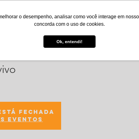
melhorar o desempenho, analisar como você interage em nosso sit
Serviços
Notícias
Agenda
Núcleos
concorda com o uso de cookies.
Ok, entendi!
ama e a arte de entender de
vivo
está fechada
s eventos