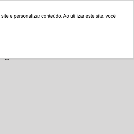
Fale Conosco
e e personalizar conteúdo. Ao utilizar este site, você
Instituto
Nossa História
 gente -