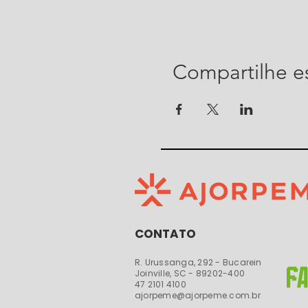
Compartilhe e
CONTATO
R. Urussanga, 292 - Bucarein
Joinville, SC - 89202-400​​
47 2101 4100
ajorpeme@ajorpeme.com.br