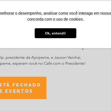
melhorar o desempenho, analisar como você interage em nosso sit
Serviços
Notícias
Agenda
Núcleos
concorda com o uso de cookies.
Ok, entendi!
Presidentes - Evento presenc
lp, presidente da Ajorpeme, e Jacson Verchai,
orpeme, esperam você no Café com o Presidente!
está fechado
s eventos